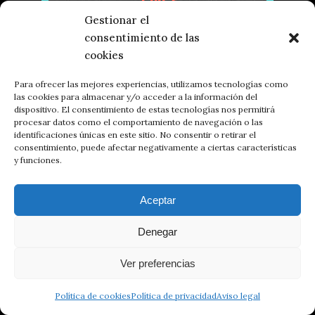
Gestionar el
consentimiento de las
cookies
Para ofrecer las mejores experiencias, utilizamos tecnologías como
CABRA
las cookies para almacenar y/o acceder a la información del
dispositivo. El consentimiento de estas tecnologías nos permitirá
9,80 €
procesar datos como el comportamiento de navegación o las
identificaciones únicas en este sitio. No consentir o retirar el
consentimiento, puede afectar negativamente a ciertas características
y funciones.
Aceptar
BRUTAL BURGER
12,50 €
Denegar
Ver preferencias
Política de cookies
Política de privacidad
Aviso legal