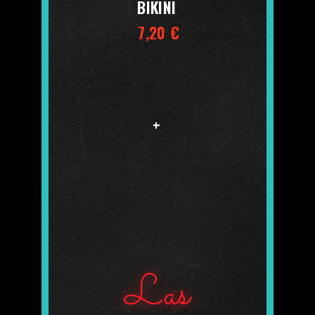
BIKINI
7,20 €
+
Las