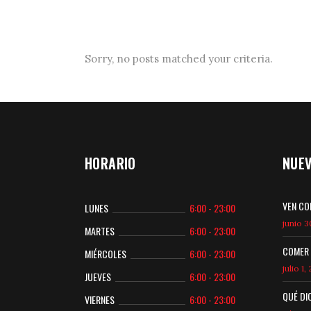
Sorry, no posts matched your criteria.
HORARIO
NUE
VEN CO
LUNES
6:00 - 23:00
junio 3
MARTES
6:00 - 23:00
COMER 
MIÉRCOLES
6:00 - 23:00
julio 1,
JUEVES
6:00 - 23:00
QUÉ DI
VIERNES
6:00 - 23:00