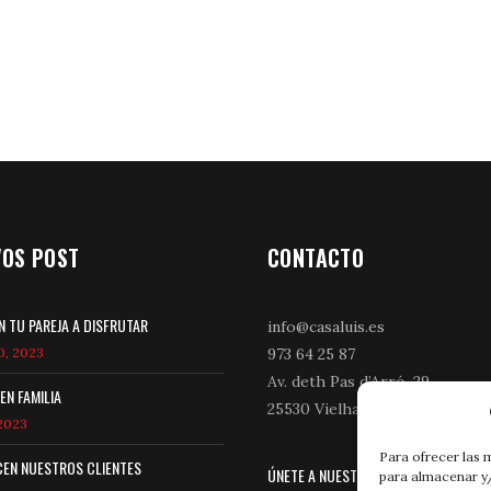
VOS POST
CONTACTO
N TU PAREJA A DISFRUTAR
info@casaluis.es
0, 2023
973 64 25 87
Av. deth Pas d’Arró, 29,
EN FAMILIA
25530 Vielha, Lleida
 2023
Para ofrecer las 
CEN NUESTROS CLIENTES
ÚNETE A NUESTRAS NOTICIAS
para almacenar y/