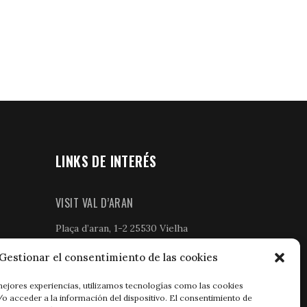
LINKS DE INTERÉS
VISIT VAL D’ARAN
Plaça d’aran, 1-2 25530 Vielha
+34 973 64 06 88
Gestionar el consentimiento de las cookies
mejores experiencias, utilizamos tecnologías como las cookies
GREMIO DE HOSTERÍA
o acceder a la información del dispositivo. El consentimiento de